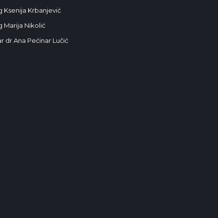
g Ksenija Krbanjević
 Marija Nikolić
r dr Ana Pećinar Lučić