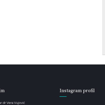
im
Instagram profil
r dr Vera Vujović