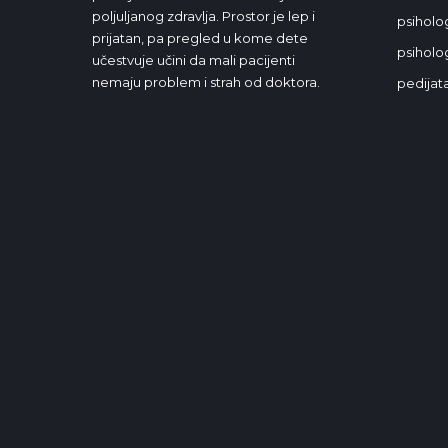
poljuljanog zdravlja. Prostor je lep i
psiholo
prijatan, pa pregled u kome dete
psiholog
učestvuje učini da mali pacijenti
nemaju problem i strah od doktora.
pedijata