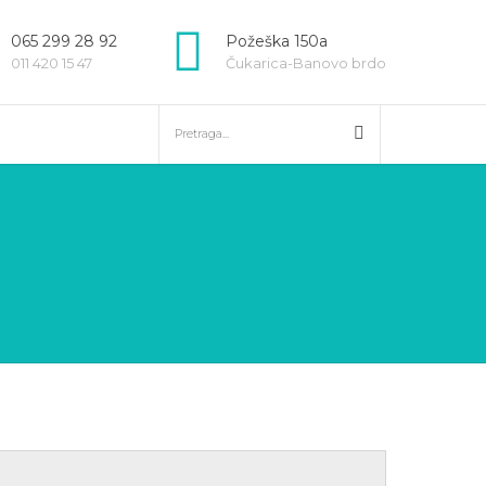
065 299 28 92
Požeška 150a
011 420 15 47
Čukarica-Banovo brdo