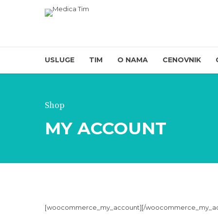
USLUGE
TIM
O NAMA
CENOVNIK
Shop
MY ACCOUNT
[woocommerce_my_account][/woocommerce_my_ac