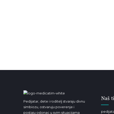
Naš t
Pedijatar, dete i roditelj stvaraju divnu
simbiozu, ostvaruju poverenje i
pedijata
postaju oslonac u svim situacijama