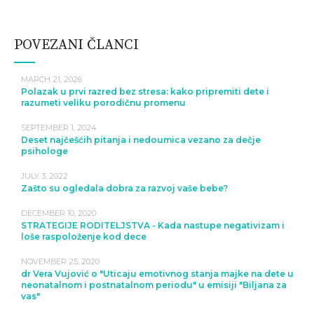
POVEZANI ČLANCI
MARCH 21, 2026
Polazak u prvi razred bez stresa: kako pripremiti dete i
razumeti veliku porodičnu promenu
SEPTEMBER 1, 2024
Deset najčešćih pitanja i nedoumica vezano za dečje
psihologe
JULY 3, 2022
Zašto su ogledala dobra za razvoj vaše bebe?
DECEMBER 10, 2020
STRATEGIJE RODITELJSTVA - Kada nastupe negativizam i
loše raspoloženje kod dece
NOVEMBER 25, 2020
dr Vera Vujović o "Uticaju emotivnog stanja majke na dete u
neonatalnom i postnatalnom periodu" u emisiji "Biljana za
vas"