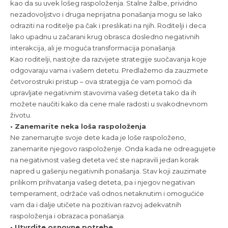
kao da su uvek lošeg raspoloženja. Stalne žalbe, prividno
nezadovoljstvo i druga neprijatna ponašanja mogu se lako
odraziti na roditelje pa čak i preslikati na njih. Roditelji i deca
lako upadnu u začarani krug obrasca dosledno negativnih
interakcija, ali je moguća transformacija ponašanja.
Kao roditelji, nastojte da razvijete strategije suočavanja koje
odgovaraju vama i vašem detetu. Predlažemo da zauzmete
četvorostruki pristup – ova strategija će vam pomoći da
upravljate negativnim stavovima vašeg deteta tako da ih
možete naučiti kako da cene male radosti u svakodnevnom
životu.
• Zanemarite neka loša raspoloženja
Ne zanemarujte svoje dete kada je loše raspoloženo,
zanemarite njegovo raspoloženje. Onda kada ne odreagujete
na negativnost vašeg deteta već ste napravili jedan korak
napred u gašenju negativnih ponašanja. Stav koji zauzimate
prilikom prihvatanja vašeg deteta, pa i njegov negativan
temperament, održaće vaš odnos netaknutim i omogućiće
vam da i dalje utičete na pozitivan razvoj adekvatnih
raspoloženja i obrazaca ponašanja.
• Utvrdite osnovne potrebe