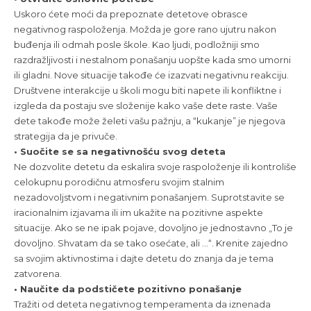
Uskoro ćete moći da prepoznate detetove obrasce
negativnog raspoloženja. Možda je gore rano ujutru nakon
buđenja ili odmah posle škole. Kao ljudi, podložniji smo
razdražljivosti i nestalnom ponašanju uopšte kada smo umorni
ili gladni. Nove situacije takođe će izazvati negativnu reakciju.
Društvene interakcije u školi mogu biti napete ili konfliktne i
izgleda da postaju sve složenije kako vaše dete raste. Vaše
dete takođe može želeti vašu pažnju, a “kukanje” je njegova
strategija da je privuče.
• Suočite se sa negativnošću svog deteta
Ne dozvolite detetu da eskalira svoje raspoloženje ili kontroliše
celokupnu porodičnu atmosferu svojim stalnim
nezadovoljstvom i negativnim ponašanjem. Suprotstavite se
iracionalnim izjavama ili im ukažite na pozitivne aspekte
situacije. Ako se ne ipak pojave, dovoljno je jednostavno „To je
dovoljno. Shvatam da se tako osećate, ali …“. Krenite zajedno
sa svojim aktivnostima i dajte detetu do znanja da je tema
zatvorena.
• Naučite da podstičete pozitivno ponašanje
Tražiti od deteta negativnog temperamenta da iznenada