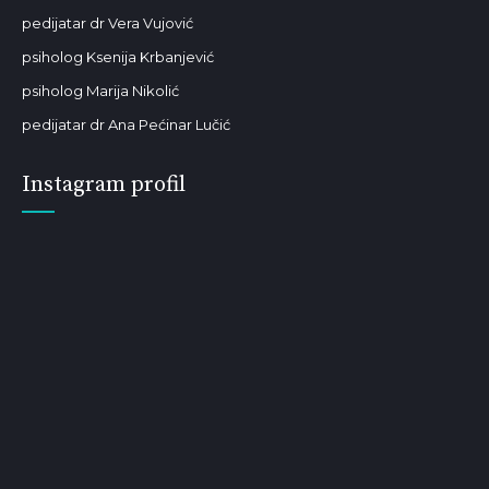
pedijatar dr Vera Vujović
psiholog Ksenija Krbanjević
psiholog Marija Nikolić
pedijatar dr Ana Pećinar Lučić
Instagram profil