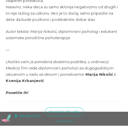
vaspitnih poteškoća.
Naravno, neka deca su samo sklonija negativizmu od drugih i
to nije razlog za uzbunu. Ako je to slučaj, samo pripazite na
dete da bude pozitivno i podstaknite dobar stav.
Autor teksta: Marija Nikolić, diplomirani psiholog i edukant
sistemske porodične psihoterapije
—
Ukoliko vam je potrebna dodatna podrška, u ordinaciji
Medica Tim rade diplomirani psiholozi sa dugogodišnjim
iskustvom u radu sa decom i porodicama:
Marija Nikolić
i
Ksenija Krbanjević
.
Posetite ih!
PROČITAJTE VIŠE
Medica Tim