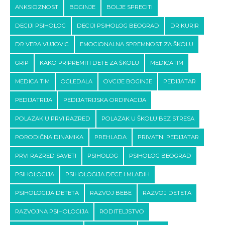
ANKSIOZNOST
BOGINJE
BOLJE SPRECITI
DECIJI PSIHOLOG
DECIJI PSIHOLOG BEOGRAD
DR KURIR
DR VERA VUJOVIC
EMOCIONALNA SPREMNOST ZA ŠKOLU
GRIP
KAKO PRIPREMITI DETE ZA ŠKOLU
MEDICATIM
MEDICA TIM
OGLEDALA
OVCIJE BOGINJE
PEDIJATAR
PEDIJATRIJA
PEDIJATRIJSKA ORDINACIJA
POLAZAK U PRVI RAZRED
POLAZAK U ŠKOLU BEZ STRESA
PORODIČNA DINAMIKA
PREHLADA
PRIVATNI PEDIJATAR
PRVI RAZRED SAVETI
PSIHOLOG
PSIHOLOG BEOGRAD
PSIHOLOGIJA
PSIHOLOGIJA DECE I MLADIH
PSIHOLOGIJA DETETA
RAZVOJ BEBE
RAZVOJ DETETA
RAZVOJNA PSIHOLOGIJA
RODITELJSTVO