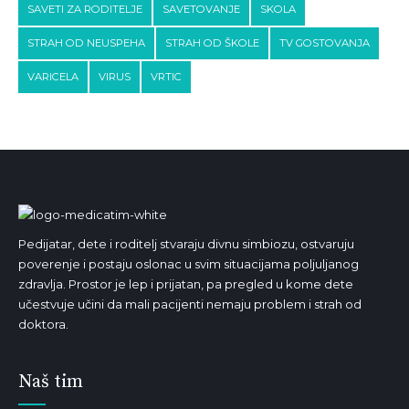
SAVETI ZA RODITELJE
SAVETOVANJE
SKOLA
STRAH OD NEUSPEHA
STRAH OD ŠKOLE
TV GOSTOVANJA
VARICELA
VIRUS
VRTIC
Pedijatar, dete i roditelj stvaraju divnu simbiozu, ostvaruju
poverenje i postaju oslonac u svim situacijama poljuljanog
zdravlja. Prostor je lep i prijatan, pa pregled u kome dete
učestvuje učini da mali pacijenti nemaju problem i strah od
doktora.
Naš tim