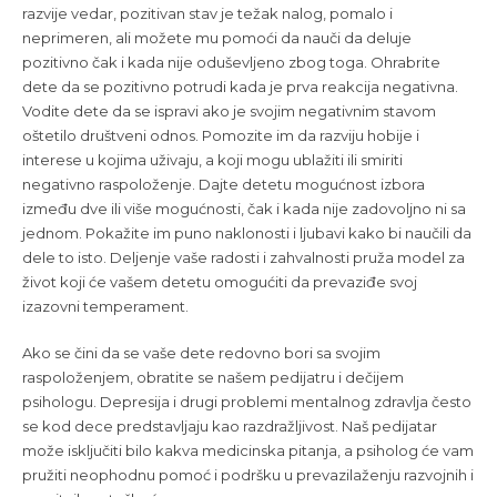
razvije vedar, pozitivan stav je težak nalog, pomalo i
neprimeren, ali možete mu pomoći da nauči da deluje
pozitivno čak i kada nije oduševljeno zbog toga. Ohrabrite
dete da se pozitivno potrudi kada je prva reakcija negativna.
Vodite dete da se ispravi ako je svojim negativnim stavom
oštetilo društveni odnos. Pomozite im da razviju hobije i
interese u kojima uživaju, a koji mogu ublažiti ili smiriti
negativno raspoloženje. Dajte detetu mogućnost izbora
između dve ili više mogućnosti, čak i kada nije zadovoljno ni sa
jednom. Pokažite im puno naklonosti i ljubavi kako bi naučili da
dele to isto. Deljenje vaše radosti i zahvalnosti pruža model za
život koji će vašem detetu omogućiti da prevaziđe svoj
izazovni temperament.
Ako se čini da se vaše dete redovno bori sa svojim
raspoloženjem, obratite se našem
pedijatru
i
dečijem
psihologu
. Depresija i drugi problemi mentalnog zdravlja često
se kod dece predstavljaju kao razdražljivost. Naš pedijatar
može isključiti bilo kakva medicinska pitanja, a psiholog će vam
pružiti neophodnu pomoć i podršku u prevazilaženju razvojnih i