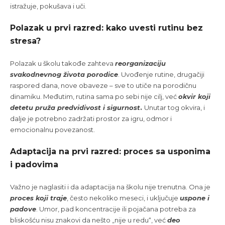
istražuje, pokušava i uči.
Polazak u prvi razred: kako uvesti rutinu bez
stresa?
Polazak u školu takođe zahteva
reorganizaciju
svakodnevnog života porodice
. Uvođenje rutine, drugačiji
raspored dana, nove obaveze – sve to utiče na porodičnu
dinamiku. Međutim, rutina sama po sebi nije cilj, već
okvir koji
detetu pruža predvidivost i sigurnost
.
Unutar tog okvira, i
dalje je potrebno zadržati prostor za igru, odmor i
emocionalnu povezanost.
Adaptacija na prvi razred: proces sa usponima
i padovima
Važno je naglasiti i da adaptacija na školu nije trenutna. Ona je
proces koji traje
, često nekoliko meseci, i uključuje
uspone i
padove
. Umor, pad koncentracije ili pojačana potreba za
bliskošću nisu znakovi da nešto „nije u redu“, već
deo