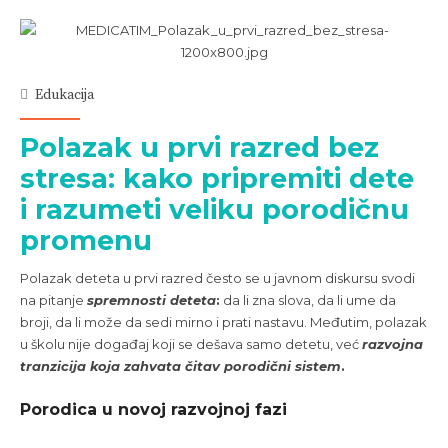
Edukacija
Polazak u prvi razred bez
stresa: kako pripremiti dete
i razumeti veliku porodičnu
promenu
Polazak deteta u prvi razred često se u javnom diskursu svodi
na pitanje
spremnosti deteta
:
da li zna slova, da li ume da
broji, da li može da sedi mirno i prati nastavu. Međutim, polazak
u školu nije događaj koji se dešava samo detetu, već
razvojna
tranzicija koja zahvata čitav porodični sistem
.
Porodica u novoj razvojnoj fazi