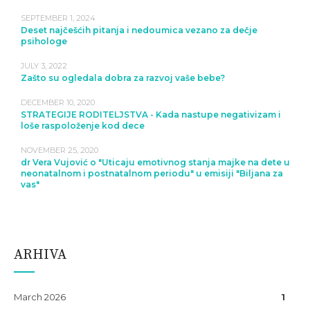
SEPTEMBER 1, 2024
Deset najčešćih pitanja i nedoumica vezano za dečje
psihologe
JULY 3, 2022
Zašto su ogledala dobra za razvoj vaše bebe?
DECEMBER 10, 2020
STRATEGIJE RODITELJSTVA - Kada nastupe negativizam i
loše raspoloženje kod dece
NOVEMBER 25, 2020
dr Vera Vujović o "Uticaju emotivnog stanja majke na dete u
neonatalnom i postnatalnom periodu" u emisiji "Biljana za
vas"
ARHIVA
March 2026
1