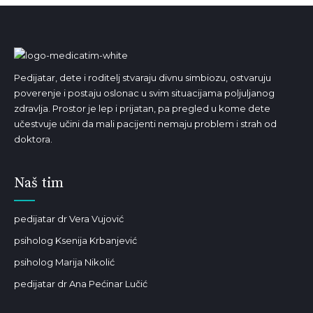
Pedijatar, dete i roditelj stvaraju divnu simbiozu, ostvaruju
poverenje i postaju oslonac u svim situacijama poljuljanog
zdravlja. Prostor je lep i prijatan, pa pregled u kome dete
učestvuje učini da mali pacijenti nemaju problem i strah od
doktora.
Naš tim
pedijatar dr Vera Vujović
psiholog Ksenija Krbanjević
psiholog Marija Nikolić
pedijatar dr Ana Pećinar Lučić