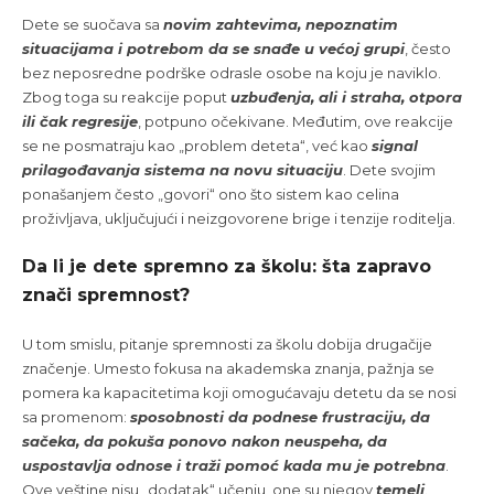
Dete se suočava sa
novim zahtevima, nepoznatim
situacijama i potrebom da se snađe u većoj grupi
, često
bez neposredne podrške odrasle osobe na koju je naviklo.
Zbog toga su reakcije poput
uzbuđenja, ali i straha, otpora
ili čak regresije
, potpuno očekivane. Međutim, ove reakcije
se ne posmatraju kao „problem deteta“, već kao
signal
prilagođavanja sistema na novu situaciju
. Dete svojim
ponašanjem često „govori“ ono što sistem kao celina
proživljava, uključujući i neizgovorene brige i tenzije roditelja.
Da li je dete spremno za školu: šta zapravo
znači spremnost?
U tom smislu, pitanje spremnosti za školu dobija drugačije
značenje. Umesto fokusa na akademska znanja, pažnja se
pomera ka kapacitetima koji omogućavaju detetu da se nosi
sa promenom:
sposobnosti da podnese frustraciju, da
sačeka, da pokuša ponovo nakon neuspeha, da
uspostavlja odnose i traži pomoć kada mu je potrebna
.
Ove veštine nisu „dodatak“ učenju, one su njegov
temelj
.