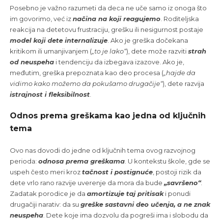
Posebno je važno razumeti da deca ne uče samo iz onoga što
im govorimo, već iz
načina na koji reagujemo
. Roditeljska
reakcija na detetovu frustraciju, grešku ili nesigurnost postaje
model koji dete internalizuje
. Ako je greška dočekana
kritikom ili umanjivanjem (
„to je lako“
), dete može razviti
strah
od neuspeha
i tendenciju da izbegava izazove. Ako je,
međutim, greška prepoznata kao deo procesa (
„hajde da
vidimo kako možemo da pokušamo drugačije“
), dete razvija
istrajnost i fleksibilnost
.
Odnos prema greškama kao jedna od ključnih
tema
Ovo nas dovodi do jedne od ključnih tema ovog razvojnog
perioda:
odnosa prema greškama
. U kontekstu škole, gde se
uspeh često meri kroz
tačnost i postignuće
, postoji rizik da
dete vrlo rano razvije uverenje da mora da bude
„savršeno“
.
Zadatak porodice je da
amortizuje taj pritisak
i ponudi
drugačiji narativ: da su
greške sastavni deo učenja, a ne znak
neuspeha
. Dete koje ima dozvolu da pogreši ima i slobodu da