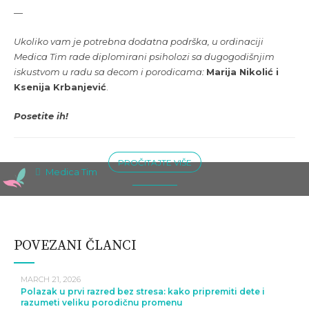
—
Ukoliko vam je potrebna dodatna podrška, u ordinaciji
Medica Tim rade diplomirani psiholozi sa dugogodišnjim
iskustvom u radu sa decom i porodicama:
Marija Nikolić
i
Ksenija Krbanjević
.
Posetite ih!
PROČITAJTE VIŠE
Medica Tim
POVEZANI ČLANCI
MARCH 21, 2026
Polazak u prvi razred bez stresa: kako pripremiti dete i
razumeti veliku porodičnu promenu