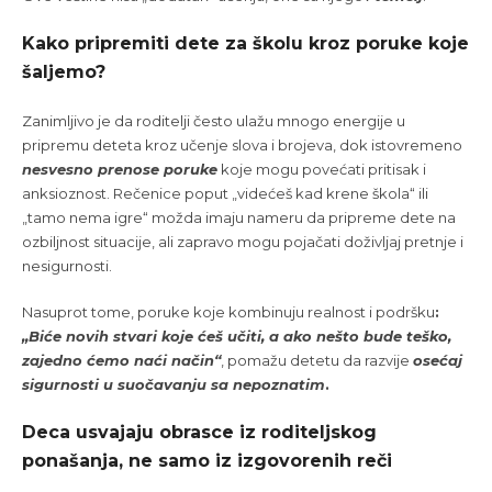
Kako pripremiti dete za školu kroz poruke koje
šaljemo?
Zanimljivo je da roditelji često ulažu mnogo energije u
pripremu deteta kroz učenje slova i brojeva, dok istovremeno
nesvesno prenose poruke
koje mogu povećati pritisak i
anksioznost. Rečenice poput „videćeš kad krene škola“ ili
„tamo nema igre“ možda imaju nameru da pripreme dete na
ozbiljnost situacije, ali zapravo mogu pojačati doživljaj pretnje i
nesigurnosti.
Nasuprot tome, poruke koje kombinuju realnost i podršku
:
„Biće novih stvari koje ćeš učiti, a ako nešto bude teško,
zajedno ćemo naći način“
, pomažu detetu da razvije
osećaj
sigurnosti u suočavanju sa nepoznatim
.
Deca usvajaju obrasce iz roditeljskog
ponašanja, ne samo iz izgovorenih reči