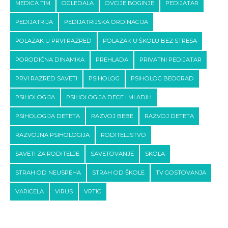
MEDICA TIM
OGLEDALA
OVCIJE BOGINJE
PEDIJATAR
PEDIJATRIJA
PEDIJATRIJSKA ORDINACIJA
POLAZAK U PRVI RAZRED
POLAZAK U ŠKOLU BEZ STRESA
PORODIČNA DINAMIKA
PREHLADA
PRIVATNI PEDIJATAR
PRVI RAZRED SAVETI
PSIHOLOG
PSIHOLOG BEOGRAD
PSIHOLOGIJA
PSIHOLOGIJA DECE I MLADIH
PSIHOLOGIJA DETETA
RAZVOJ BEBE
RAZVOJ DETETA
RAZVOJNA PSIHOLOGIJA
RODITELJSTVO
SAVETI ZA RODITELJE
SAVETOVANJE
SKOLA
STRAH OD NEUSPEHA
STRAH OD ŠKOLE
TV GOSTOVANJA
VARICELA
VIRUS
VRTIC