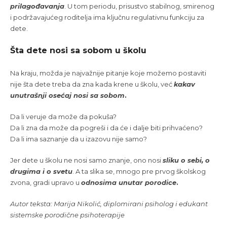
prilagođavanja
. U tom periodu, prisustvo stabilnog, smirenog
i podržavajućeg roditelja ima ključnu regulativnu funkciju za
dete.
Šta dete nosi sa sobom u školu
Na kraju, možda je najvažnije pitanje koje možemo postaviti
nije šta dete treba da zna kada krene u školu, već
kakav
unutrašnji osećaj nosi sa sobom
.
Da li veruje da može da pokuša?
Da li zna da može da pogreši i da će i dalje biti prihvaćeno?
Da li ima saznanje da u izazovu nije samo?
Jer dete u školu ne nosi samo znanje, ono nosi
sliku o sebi, o
drugima i o svetu
. A ta slika se, mnogo pre prvog školskog
zvona, gradi upravo u
odnosima unutar porodice
.
Autor teksta: Marija Nikolić, diplomirani psiholog i edukant
sistemske porodične psihoterapije