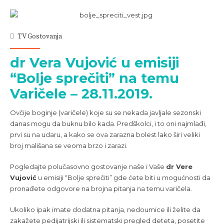
TV Gostovanja
dr Vera Vujović u emisiji
“Bolje sprečiti” na temu
Varičele – 28.11.2019.
Ovčije boginje (varičele) koje su se nekada javljale sezonski
danas mogu da buknu bilo kada. Predškolci, i to oni najmlađi,
prvi su na udaru, a kako se ova zarazna bolest lako širi veliki
broj mališana se veoma brzo i zarazi.
Pogledajte polučasovno gostovanje naše i Vaše
dr Vere
Vujović
u emisiji “Bolje sprečiti” gde ćete biti u mogućnosti da
pronađete odgovore na brojna pitanja na temu varičela.
Ukoliko ipak imate dodatna pitanja, nedoumice ili želite da
zakažete pedijatrijski ili sistematski pregled deteta, posetite