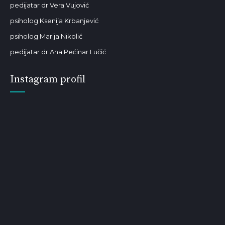
pedijatar dr Vera Vujović
psiholog Ksenija Krbanjević
psiholog Marija Nikolić
pedijatar dr Ana Pećinar Lučić
Instagram profil