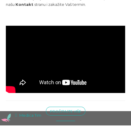
našu
Kontakt
stranu i zakažite Vaš termin.
PROČITAJTE VIŠE
Medica Tim