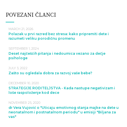
POVEZANI ČLANCI
MARCH 21, 2026
Polazak u prvi razred bez stresa: kako pripremiti dete i
razumeti veliku porodičnu promenu
SEPTEMBER 1, 2024
Deset najčešćih pitanja i nedoumica vezano za dečje
psihologe
JULY 3, 2022
Zašto su ogledala dobra za razvoj vaše bebe?
DECEMBER 10, 2020
STRATEGIJE RODITELJSTVA - Kada nastupe negativizam i
loše raspoloženje kod dece
NOVEMBER 25, 2020
dr Vera Vujović o "Uticaju emotivnog stanja majke na dete u
neonatalnom i postnatalnom periodu" u emisiji "Biljana za
vas"