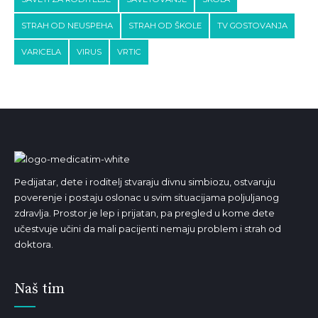
STRAH OD NEUSPEHA
STRAH OD ŠKOLE
TV GOSTOVANJA
VARICELA
VIRUS
VRTIC
Pedijatar, dete i roditelj stvaraju divnu simbiozu, ostvaruju
poverenje i postaju oslonac u svim situacijama poljuljanog
zdravlja. Prostor je lep i prijatan, pa pregled u kome dete
učestvuje učini da mali pacijenti nemaju problem i strah od
doktora.
Naš tim