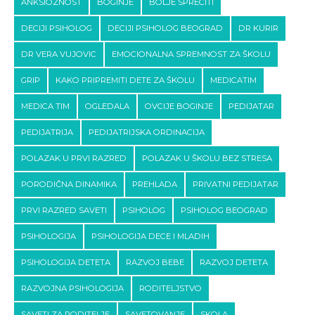
ANKSIOZNOST
BOGINJE
BOLJE SPRECITI
DECIJI PSIHOLOG
DECIJI PSIHOLOG BEOGRAD
DR KURIR
DR VERA VUJOVIC
EMOCIONALNA SPREMNOST ZA ŠKOLU
GRIP
KAKO PRIPREMITI DETE ZA ŠKOLU
MEDICATIM
MEDICA TIM
OGLEDALA
OVCIJE BOGINJE
PEDIJATAR
PEDIJATRIJA
PEDIJATRIJSKA ORDINACIJA
POLAZAK U PRVI RAZRED
POLAZAK U ŠKOLU BEZ STRESA
PORODIČNA DINAMIKA
PREHLADA
PRIVATNI PEDIJATAR
PRVI RAZRED SAVETI
PSIHOLOG
PSIHOLOG BEOGRAD
PSIHOLOGIJA
PSIHOLOGIJA DECE I MLADIH
PSIHOLOGIJA DETETA
RAZVOJ BEBE
RAZVOJ DETETA
RAZVOJNA PSIHOLOGIJA
RODITELJSTVO
SAVETI ZA RODITELJE
SAVETOVANJE
SKOLA