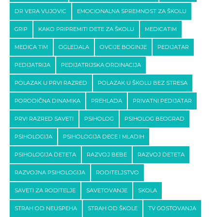
DR VERA VUJOVIC
EMOCIONALNA SPREMNOST ZA ŠKOLU
GRIP
KAKO PRIPREMITI DETE ZA ŠKOLU
MEDICATIM
MEDICA TIM
OGLEDALA
OVCIJE BOGINJE
PEDIJATAR
PEDIJATRIJA
PEDIJATRIJSKA ORDINACIJA
POLAZAK U PRVI RAZRED
POLAZAK U ŠKOLU BEZ STRESA
PORODIČNA DINAMIKA
PREHLADA
PRIVATNI PEDIJATAR
PRVI RAZRED SAVETI
PSIHOLOG
PSIHOLOG BEOGRAD
PSIHOLOGIJA
PSIHOLOGIJA DECE I MLADIH
PSIHOLOGIJA DETETA
RAZVOJ BEBE
RAZVOJ DETETA
RAZVOJNA PSIHOLOGIJA
RODITELJSTVO
SAVETI ZA RODITELJE
SAVETOVANJE
SKOLA
STRAH OD NEUSPEHA
STRAH OD ŠKOLE
TV GOSTOVANJA