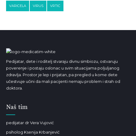
VARICELA
VIRUS
VRTIC
Pedijatar, dete i roditelj stvaraju divnu simbiozu, ostvaruju
poverenje i postaju oslonac u svim situacijama poljuljanog
zdravlja. Prostor je lep i prijatan, pa pregled u kome dete
učestvuje učini da mali pacijenti nemaju problem i strah od
doktora.
Naš tim
pedijatar dr Vera Vujović
psiholog Ksenija Krbanjević