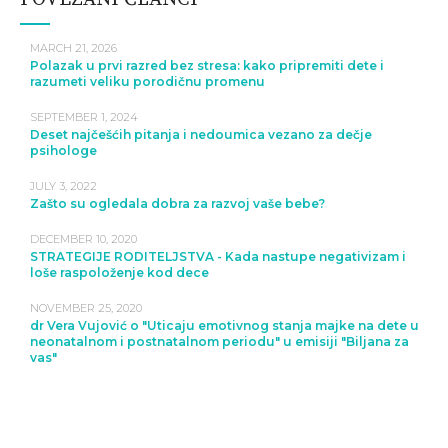
MARCH 21, 2026
Polazak u prvi razred bez stresa: kako pripremiti dete i
razumeti veliku porodičnu promenu
SEPTEMBER 1, 2024
Deset najčešćih pitanja i nedoumica vezano za dečje
psihologe
JULY 3, 2022
Zašto su ogledala dobra za razvoj vaše bebe?
DECEMBER 10, 2020
STRATEGIJE RODITELJSTVA - Kada nastupe negativizam i
loše raspoloženje kod dece
NOVEMBER 25, 2020
dr Vera Vujović o "Uticaju emotivnog stanja majke na dete u
neonatalnom i postnatalnom periodu" u emisiji "Biljana za
vas"