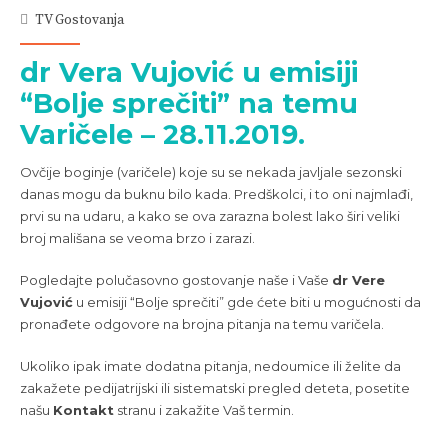
TV Gostovanja
dr Vera Vujović u emisiji
“Bolje sprečiti” na temu
Varičele – 28.11.2019.
Ovčije boginje (varičele) koje su se nekada javljale sezonski
danas mogu da buknu bilo kada. Predškolci, i to oni najmlađi,
prvi su na udaru, a kako se ova zarazna bolest lako širi veliki
broj mališana se veoma brzo i zarazi.
Pogledajte polučasovno gostovanje naše i Vaše
dr Vere
Vujović
u emisiji “Bolje sprečiti” gde ćete biti u mogućnosti da
pronađete odgovore na brojna pitanja na temu varičela.
Ukoliko ipak imate dodatna pitanja, nedoumice ili želite da
zakažete pedijatrijski ili sistematski pregled deteta, posetite
našu
Kontakt
stranu i zakažite Vaš termin.