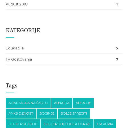
August 2018
1
KATEGORIJE
Edukacija
5
TV Gostovanja
7
Tags
ADAPTACIJA NA ŠKOLU
ALERGIJA
ALERGIJE
ANKSIOZNOST
BOGINJE
BOLJE SPRECITI
DECIJI PSIHOLOG
DECIJI PSIHOLOG BEOGRAD
DR KURIR