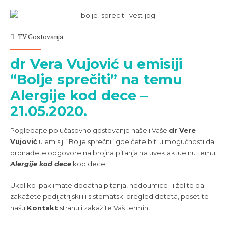
TV Gostovanja
dr Vera Vujović u emisiji
“Bolje sprečiti” na temu
Alergije kod dece –
21.05.2020.
Pogledajte polučasovno gostovanje naše i Vaše
dr Vere
Vujović
u emisiji “Bolje sprečiti” gde ćete biti u mogućnosti da
pronađete odgovore na brojna pitanja na uvek aktuelnu temu
Alergije kod dece
kod dece.
Ukoliko ipak imate dodatna pitanja, nedoumice ili želite da
zakažete pedijatrijski ili sistematski pregled deteta, posetite
našu
Kontakt
stranu i zakažite Vaš termin.