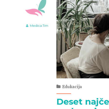
Medica Tim
Edukacija
Deset najče