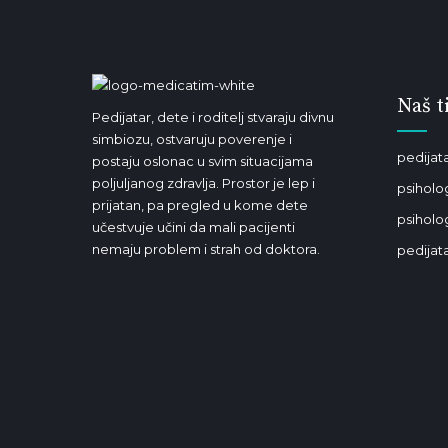
Naš t
Pedijatar, dete i roditelj stvaraju divnu
simbiozu, ostvaruju poverenje i
pedijata
postaju oslonac u svim situacijama
poljuljanog zdravlja. Prostor je lep i
psiholo
prijatan, pa pregled u kome dete
psiholog
učestvuje učini da mali pacijenti
nemaju problem i strah od doktora.
pedijata