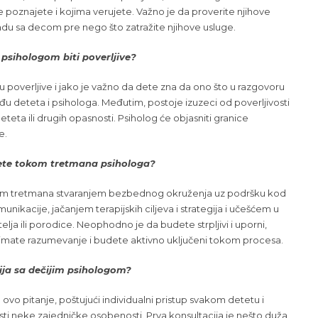
e poznajete i kojima verujete. Važno je da proverite njihove
 radu sa decom pre nego što zatražite njihove usluge.
a psihologom biti poverljive?
u poverljive i jako je važno da dete zna da ono što u razgovoru
đu deteta i psihologa. Međutim, postoje izuzeci od poverljivosti
teta ili drugih opasnosti. Psiholog će objasniti granice
e.
dete tokom tretmana psihologa?
om tretmana stvaranjem bezbednog okruženja uz podršku kod
ikacije, jačanjem terapijskih ciljeva i strategija i učešćem u
lja ili porodice. Neophodno je da budete strpljivi i uporni,
 imate razumevanje i budete aktivno uključeni tokom procesa.
ija sa dečijim psihologom?
ovo pitanje, poštujući individualni pristup svakom detetu i
i neke zajedničke osobenosti. Prva konsultacija je nešto duža