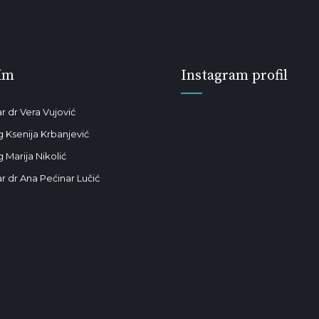
im
Instagram profil
r dr Vera Vujović
g Ksenija Krbanjević
 Marija Nikolić
r dr Ana Pećinar Lučić