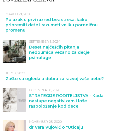
MARCH 21, 2026
Polazak u prvi razred bez stresa: kako
pripremiti dete i razumeti veliku porodičnu
promenu
SEPTEMBER 1, 2024
Deset najčešćih pitanja i
nedoumica vezano za dečje
psihologe
JULY 3, 2022
Zašto su ogledala dobra za razvoj vaše bebe?
DECEMBER 10, 2020
STRATEGIJE RODITELJSTVA - Kada
nastupe negativizam i loše
raspoloženje kod dece
NOVEMBER 25, 2020
dr Vera Vujović o "Uticaju