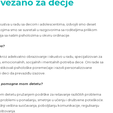
vezano za dečje
ustva u radu sa decom i adolescentima, izdvojili smo deset
kojima smo se susretali u razgovorima sa roditeljima prilikom
ija sa našim psiholozima u okviru ordinacije.
ga?
e, kroz adekvatno obrazovanje i iskustvo u radu, specijalizovan za
, emocionalnih, socijalnih i mentalnih potreba dece. Oni rade sa
stikovali psihološke poremećaje i razvili personalizovane
 deci da prevaziđu izazove.
 da pomogne mom detetu?
em detetu pružanjem podrške za rešavanje različitih problema
, problemi u ponašanju, smetnje u učenju i društvene poteškoće.
nji veština suočavanja, poboljšanju komunikacije, regulisanju
oštovanja.