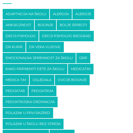
ADAPTACIJA NA ŠKOLU
ALERGIJA
ALERGIJE
ANKSIOZNOST
BOGINJE
BOLJE SPRECITI
DECIJI PSIHOLOG
DECIJI PSIHOLOG BEOGRAD
DR KURIR
DR VERA VUJOVIC
EMOCIONALNA SPREMNOST ZA ŠKOLU
GRIP
KAKO PRIPREMITI DETE ZA ŠKOLU
MEDICATIM
MEDICA TIM
OGLEDALA
OVCIJE BOGINJE
PEDIJATAR
PEDIJATRIJA
PEDIJATRIJSKA ORDINACIJA
POLAZAK U PRVI RAZRED
POLAZAK U ŠKOLU BEZ STRESA