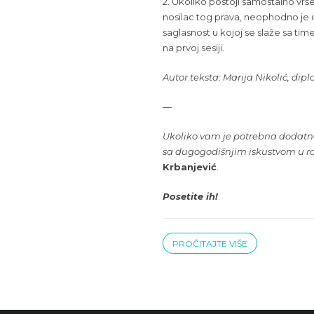
2. Ukoliko postoji samostalno vršenj
nosilac tog prava, neophodno je da
saglasnost u kojoj se slaže sa t
na prvoj sesiji.
Autor teksta: Marija Nikolić, di
—
Ukoliko vam je potrebna dodatna
sa dugogodišnjim iskustvom u r
Krbanjević
.
Posetite ih!
PROČITAJTE VIŠE