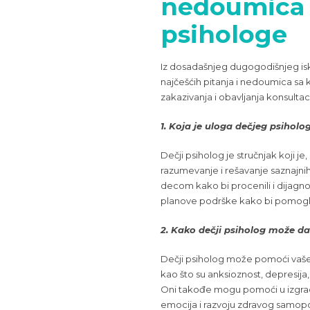
nedoumica 
psihologe
Iz dosadašnjeg dugogodišnjeg isk
najčešćih pitanja i nedoumica sa 
zakazivanja i obavljanja konsultac
1. Koja je uloga dečjeg psiholo
Dečji psiholog je stručnjak koji j
razumevanje i rešavanje saznajnih
decom kako bi procenili i dijagno
planove podrške kako bi pomogli
2. Kako dečji psiholog može
Dečji psiholog može pomoći vaš
kao što su anksioznost, depresija
Oni takođe mogu pomoći u izgrad
emocija i razvoju zdravog samop