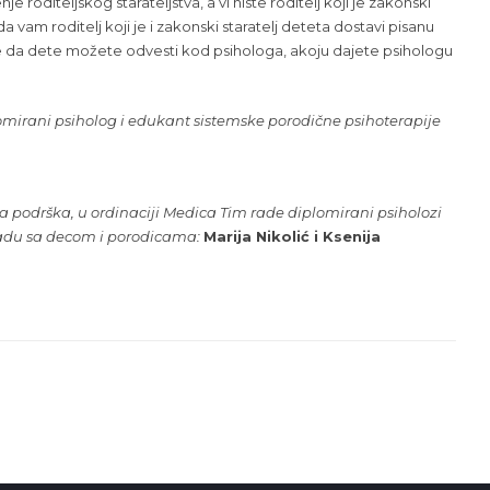
e roditeljskog starateljstva, a vi niste roditelj koji je zakonski
 vam roditelj koji je i zakonski staratelj deteta dostavi pisanu
ime da dete možete odvesti kod psihologa, akoju dajete psihologu
plomirani psiholog i edukant sistemske porodične psihoterapije
 podrška, u ordinaciji Medica Tim rade diplomirani psiholozi
adu sa decom i porodicama:
Marija Nikolić
i
Ksenija