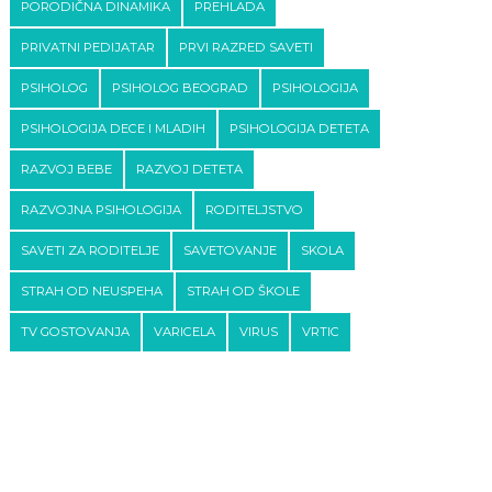
PORODIČNA DINAMIKA
PREHLADA
PRIVATNI PEDIJATAR
PRVI RAZRED SAVETI
PSIHOLOG
PSIHOLOG BEOGRAD
PSIHOLOGIJA
PSIHOLOGIJA DECE I MLADIH
PSIHOLOGIJA DETETA
RAZVOJ BEBE
RAZVOJ DETETA
RAZVOJNA PSIHOLOGIJA
RODITELJSTVO
SAVETI ZA RODITELJE
SAVETOVANJE
SKOLA
STRAH OD NEUSPEHA
STRAH OD ŠKOLE
TV GOSTOVANJA
VARICELA
VIRUS
VRTIC