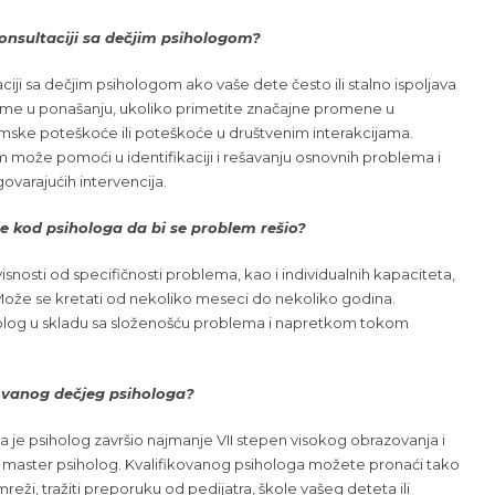
onsultaciji sa dečjim psihologom?
aciji sa dečjim psihologom ako vaše dete često ili stalno ispoljava
me u ponašanju, ukoliko primetite značajne promene u
mske poteškoće ili poteškoće u društvenim interakcijama.
 može pomoći u identifikaciji i rešavanju osnovnih problema i
ovarajućih intervencija.
de kod psihologa da bi se problem rešio?
isnosti od specifičnosti problema, kao i individualnih kapaciteta,
 Može se kretati od nekoliko meseci do nekoliko godina.
olog u skladu sa složenošću problema i napretkom tokom
kovanog dečjeg psihologa?
 je psiholog završio najmanje VII stepen visokog obrazovanja i
li master psiholog. Kvalifikovanog psihologa možete pronaći tako
 mreži, tražiti preporuku od pedijatra, škole vašeg deteta ili