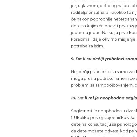
jer, uglavnom, psiholog najpre ob
roditelja prisutna, ali ukoliko to
će nakon podrobnije heteroanamnez
dete sa kojim će obaviti prvi raz
jedan na jedan. Na kraju prve kons
koracima i daje okvirno mišljenje
potreba za istim.
9. Da li su dečiji psiholozi s
Ne, dečiji psiholozi nisu samo z
mogu pružiti podršku i smernice d
problemi sa samopoštovanjem, pote
10. Da li mi je neophodna sagl
Saglasnost je neophodna u dva sl
1. Ukoliko postoji zajedničko vrše
dete na konsultaciju sa psihologom
da dete možete odvesti kod psiho