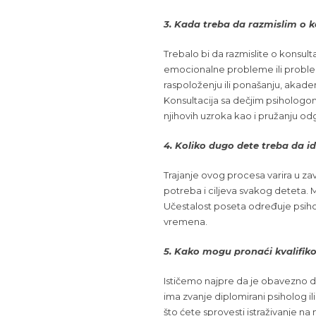
3. Kada treba da razmislim o k
Trebalo bi da razmislite o konsult
emocionalne probleme ili proble
raspoloženju ili ponašanju, akade
Konsultacija sa dečjim psihologom
njihovih uzroka kao i pružanju odg
4. Koliko dugo dete treba da i
Trajanje ovog procesa varira u zav
potreba i ciljeva svakog deteta.
Učestalost poseta određuje psih
vremena.
5. Kako mogu pronaći kvalifi
Ističemo najpre da je obavezno da
ima zvanje diplomirani psiholog i
što ćete sprovesti istraživanje na