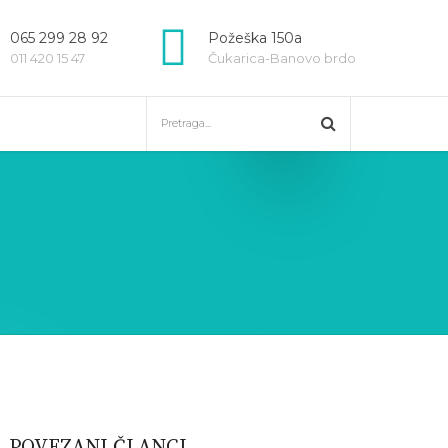
065 299 28 92
Požeška 150a
011 420 15 47
Čukarica-Banovo brdo
POVEZANI ČLANCI