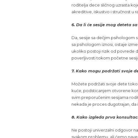
roditelja dece sličnog uzrasta koj
akreditive, iskustvo i stručnost u
6. Da li će sesije mog deteta s
Da, sesije sa dečjim psihologom s
sa psihologom iznosi, ostaje izme
ukoliko postoji rizik od povrede de
poverljivosti tokom početne sesij
7. Kako mogu podržati svoje 
Možete podržati svoje dete tok
kuće, podsticanjem otvorene komun
svim preporučenim sesijama rodite
nekada je proces dugotrajan, da
8. Kako izgleda prva konsultac
Ne postoji univerzalni odgovor na 
svakom problemu, ali ćemo navest